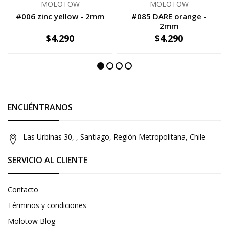
MOLOTOW
MOLOTOW
#006 zinc yellow - 2mm
#085 DARE orange -
2mm
$4.290
$4.290
-
+
-
+
ENCUÉNTRANOS
Las Urbinas 30, , Santiago, Región Metropolitana, Chile
SERVICIO AL CLIENTE
Contacto
Términos y condiciones
Molotow Blog