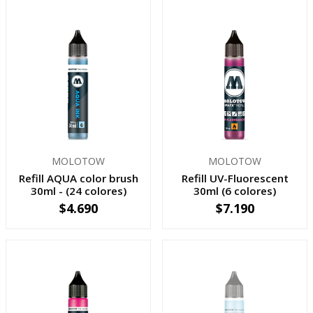
MOLOTOW
MOLOTOW
Refill AQUA color brush
Refill UV-Fluorescent
30ml - (24 colores)
30ml (6 colores)
$4.690
$7.190
VER OPCIONES
VER OPCIONES