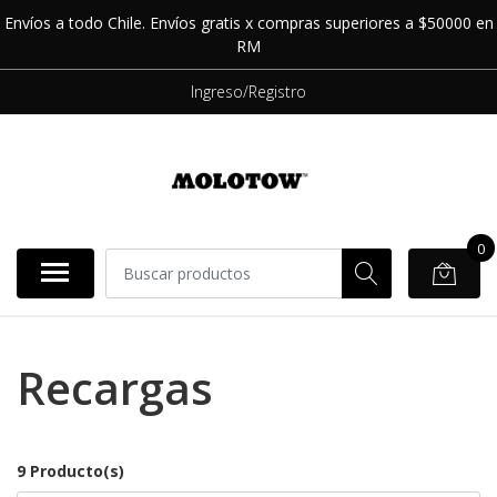
Envíos a todo Chile. Envíos gratis x compras superiores a $50000 en
RM
Ingreso/Registro
0
Recargas
9 Producto(s)