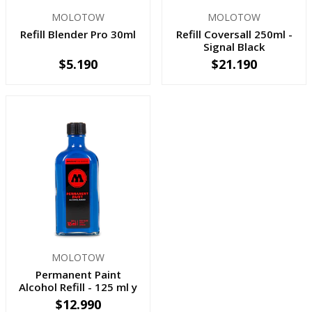
MOLOTOW
MOLOTOW
Refill Blender Pro 30ml
Refill Coversall 250ml -
Signal Black
$5.190
$21.190
AGOTADO
-
+
MOLOTOW
Permanent Paint
Alcohol Refill - 125 ml y
200 ml
$12.990
VER OPCIONES