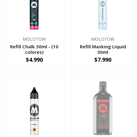
MOLOTOW
MOLOTOW
Refill Chalk 30ml - (10
Refill Masking Liquid
colores)
30ml
$4.990
$7.990
VER OPCIONES
AGOTADO