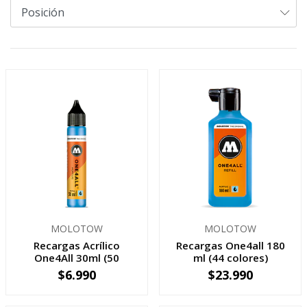
MOLOTOW
MOLOTOW
Recargas Acrílico
Recargas One4all 180
One4All 30ml (50
ml (44 colores)
colores)
$6.990
$23.990
VER OPCIONES
VER OPCIONES