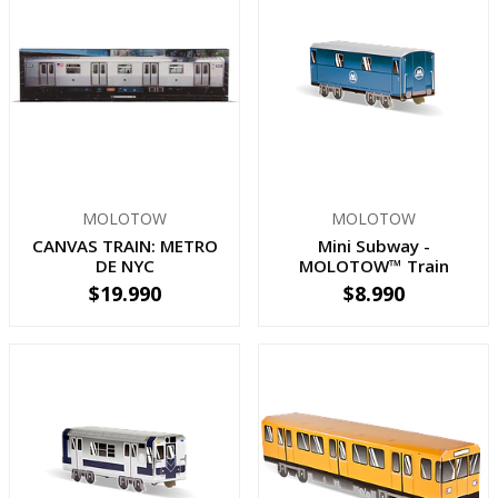
MOLOTOW
MOLOTOW
CANVAS TRAIN: METRO
Mini Subway -
DE NYC
MOLOTOW™ Train
pequeño
$19.990
$8.990
-
+
-
+