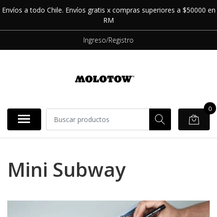
Envíos a todo Chile. Envíos gratis x compras superiores a $50000 en
RM
Ingreso/Registro
0
Mini Subway