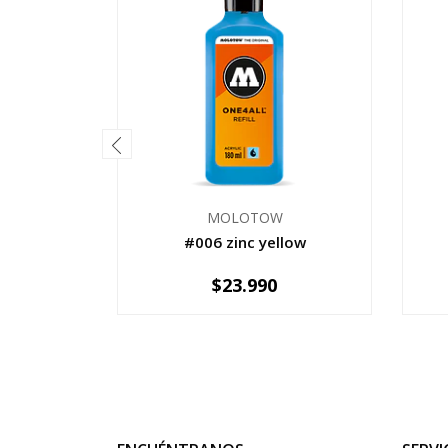
MOLOTOW
#006 zinc yellow
$23.990
-
+
-