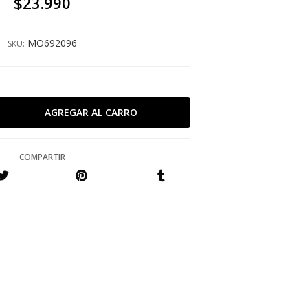
$23.990
MO692096
SKU:
COMPARTIR