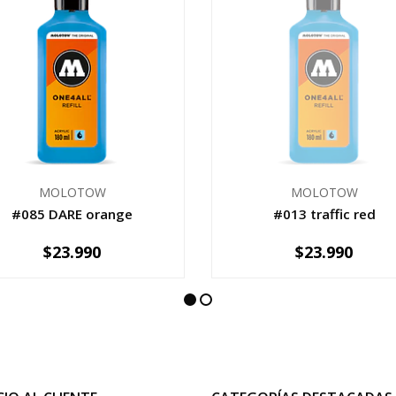
MOLOTOW
MOLOTOW
#085 DARE orange
#013 traffic red
$23.990
$23.990
AGOTADO
+