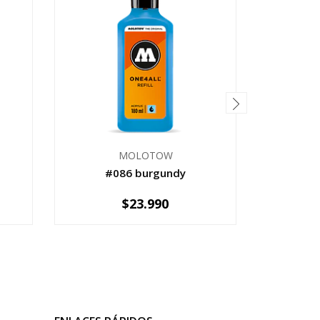
MOLOTOW
#086 burgundy
#23
$23.990
-
+
-