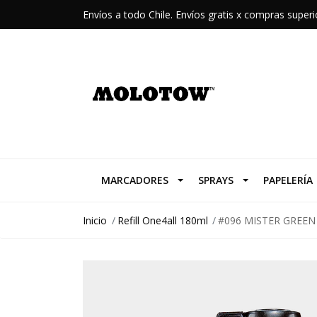
Envíos a todo Chile. Envíos gratis x compras supe
MARCADORES
SPRAYS
PAPELERÍA
Inicio
Refill One4all 180ml
#096 MISTER GREEN