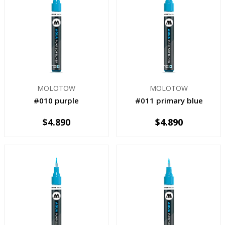
MOLOTOW
MOLOTOW
#010 purple
#011 primary blue
$4.890
$4.890
-
+
-
+