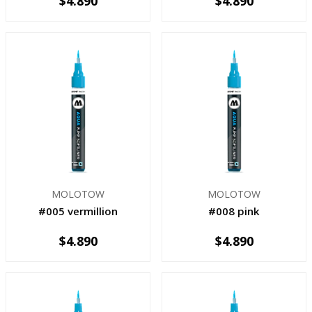
$4.890
$4.890
-
+
-
+
MOLOTOW
MOLOTOW
#005 vermillion
#008 pink
$4.890
$4.890
-
+
-
+