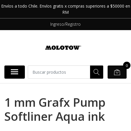
Envíos a todo Chile. Envíos gratis x compras superiores a $50000 en
RM
Ingreso/Registro
0
1 mm Grafx Pump
Softliner Aqua ink