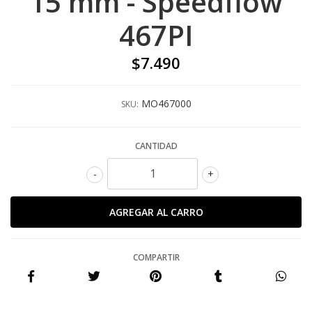
15 mm - Speedflow
467PI
$7.490
MO467000
SKU:
CANTIDAD
-
+
COMPARTIR