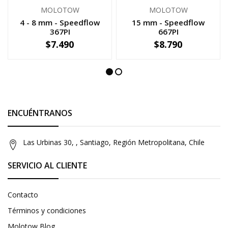
MOLOTOW
MOLOTOW
4 - 8 mm - Speedflow
15 mm - Speedflow
367PI
667PI
$7.490
$8.790
NO DISPONIBLE
-
+
ENCUÉNTRANOS
Las Urbinas 30, , Santiago, Región Metropolitana, Chile
SERVICIO AL CLIENTE
Contacto
Términos y condiciones
Molotow Blog