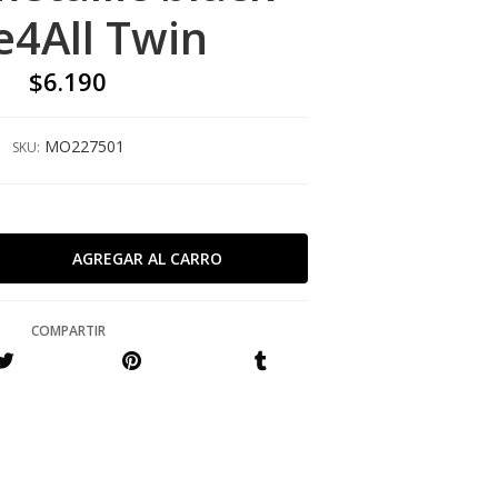
4All Twin
$6.190
MO227501
SKU:
COMPARTIR