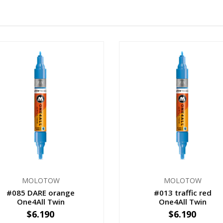
MOLOTOW
MOLOTOW
#085 DARE orange
#013 traffic red
One4All Twin
One4All Twin
$6.190
$6.190
+
-
+