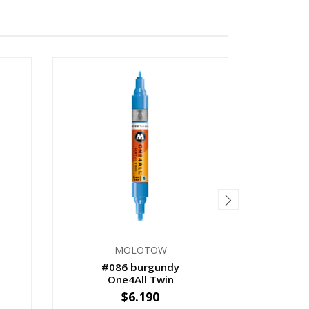
MOLOTOW
#086 burgundy
#23
One4All Twin
$6.190
-
+
-