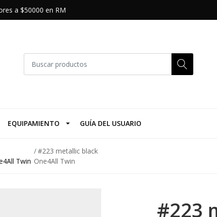
riores a $50000 en RM
EQUIPAMIENTO
GUÍA DEL USUARIO
#223 metallic black
e4All Twin
One4All Twin
#223 m