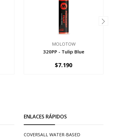
MOLOTOW
320PP - Tulip Blue
3
$7.190
-
+
-
ENLACES RÁPIDOS
COVERSALL WATER-BASED