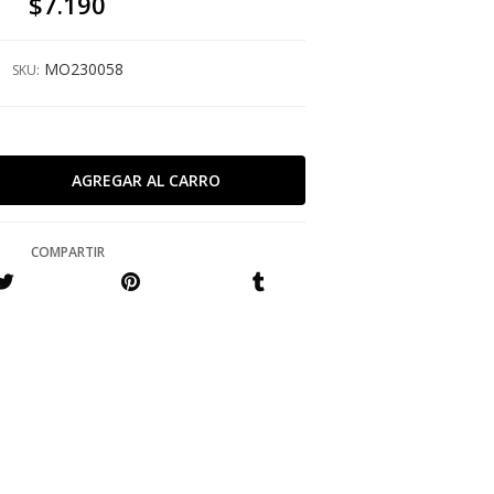
$7.190
MO230058
SKU:
COMPARTIR