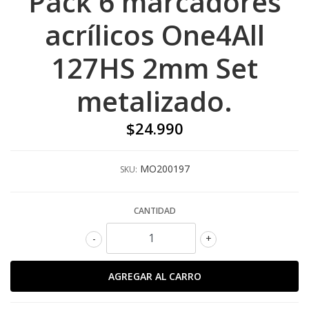
Pack 6 marcadores
acrílicos One4All
127HS 2mm Set
metalizado.
$24.990
MO200197
SKU:
CANTIDAD
-
+