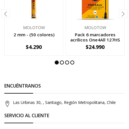
MOLOTOW
MOLOTOW
2 mm - (50 colores)
Pack 6 marcadores
acrílicos One4All 127HS
2mm S...
$4.290
$24.990
-
+
-
+
ENCUÉNTRANOS
Las Urbinas 30, , Santiago, Región Metropolitana, Chile
SERVICIO AL CLIENTE