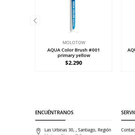
MOLOTOW
AQUA Color Brush #001
AQU
primary yellow
$2.290
-
+
-
ENCUÉNTRANOS
SERVI
Las Urbinas 30, , Santiago, Región
Contac