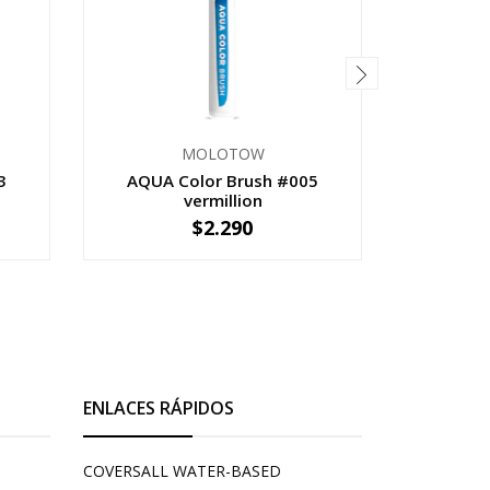
MOLOTOW
3
AQUA Color Brush #005
AQUA 
vermillion
$2.290
-
+
-
ENLACES RÁPIDOS
COVERSALL WATER-BASED