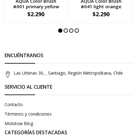
AQUA Color Brush
AQUA Color Brush
#001 primary yellow
#041 light orange
$2.290
$2.290
-
+
-
+
ENCUÉNTRANOS
Las Urbinas 30, , Santiago, Región Metropolitana, Chile
SERVICIO AL CLIENTE
Contacto
Términos y condiciones
Molotow Blog
CATEGORÍAS DESTACADAS