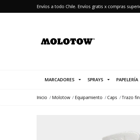
Envíos a todo Chile. Envíos gratis x compras supe
MARCADORES
SPRAYS
PAPELERÍA
Inicio
Molotow
Equipamiento
Caps
Trazo fi