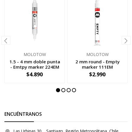
MOLOTOW
MOLOTOW
1.5 - 4 mm doble punta
2 mm round - Empty
- Emtpy marker 224EM
marker 111EM
$4.890
$2.990
-
+
-
+
ENCUÉNTRANOS
Las Urbinas 30, , Santiago, Región Metropolitana, Chile