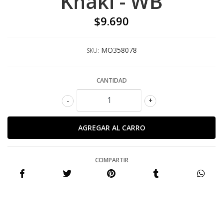
Khaki - WB
$9.690
MO358078
SKU:
CANTIDAD
-
+
COMPARTIR