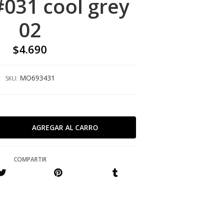
#031 cool grey
02
$4.690
MO693431
SKU:
COMPARTIR