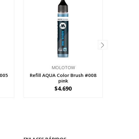
MOLOTOW
#005
Refill AQUA Color Brush #008
Refill A
pink
$4.690
-
+
-