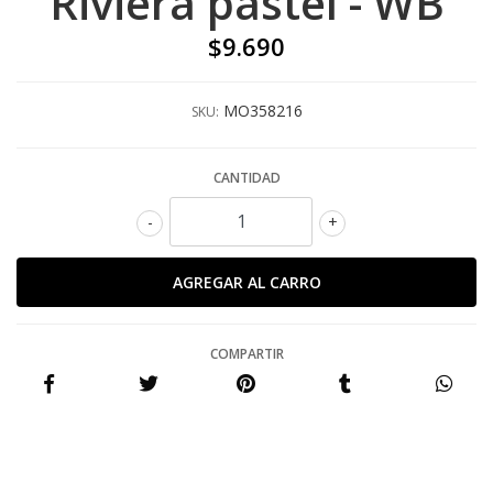
Riviera pastel - WB
$9.690
MO358216
SKU:
CANTIDAD
-
+
COMPARTIR