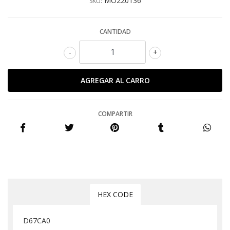
MO220136
SKU:
CANTIDAD
-
+
COMPARTIR
HEX CODE
D67CA0