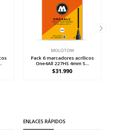
MOLOTOW
cos
Pack 6 marcadores acrílicos
Pack 6 m
.
One4All 227HS 4mm S...
One4A
$31.990
-
+
-
ENLACES RÁPIDOS