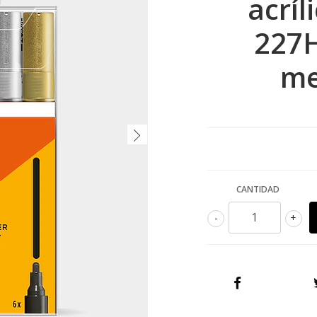
acríl
227
me
CANTIDAD
-
+