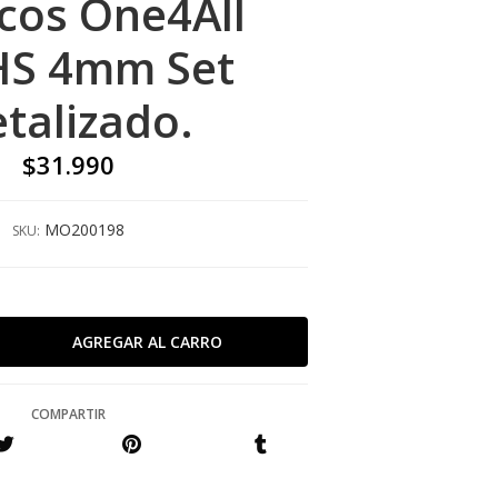
icos One4All
HS 4mm Set
talizado.
$31.990
MO200198
SKU:
COMPARTIR