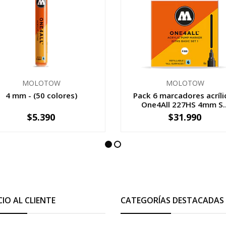
MOLOTOW
MOLOTOW
4 mm - (50 colores)
Pack 6 marcadores acríli
One4All 227HS 4mm S..
$5.390
$31.990
+
-
+
CIO AL CLIENTE
CATEGORÍAS DESTACADAS