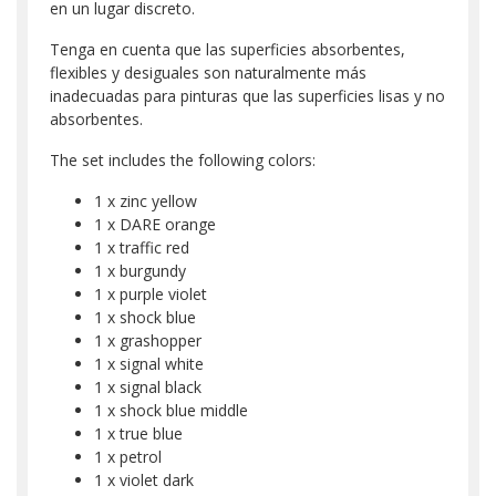
en un lugar discreto.
Tenga en cuenta que las superficies absorbentes,
flexibles y desiguales son naturalmente más
inadecuadas para pinturas que las superficies lisas y no
absorbentes.
The set includes the following colors:
1 x zinc yellow
1 x DARE orange
1 x traffic red
1 x burgundy
1 x purple violet
1 x shock blue
1 x grashopper
1 x signal white
1 x signal black
1 x shock blue middle
1 x true blue
1 x petrol
1 x violet dark