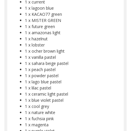
1 x current
1 x lagoon blue
1 x KACAO77 green
1 x MISTER GREEN
1 x future green
1 x amazonas light
1 x hazelnut
1 x lobster
1 x ocher brown light
1 x vanilla pastel
1 x sahara beige pastel
1 x peach pastel
1 x powder pastel
1 x lago blue pastel
1 x lilac pastel
1 x ceramic light pastel
1 x blue violet pastel
1 x cool grey
1 x nature white
1 x fuchsia pink
1 x magenta
1 x purple violet