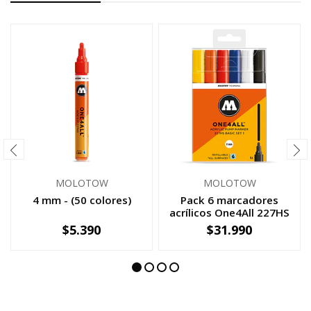
MOLOTOW
MOLOTOW
4 mm - (50 colores)
Pack 6 marcadores
acrílicos One4All 227HS
4mm S...
$5.390
$31.990
-
+
-
+