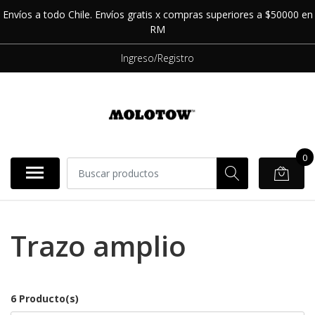
Envíos a todo Chile. Envíos gratis x compras superiores a $50000 en
RM
Ingreso/Registro
0
Trazo amplio
6 Producto(s)