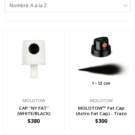
MOLOTOW
MOLOTOW
CAP "NY FAT"
MOLOTOW™ Fat Cap
(WHITE/BLACK)
(Astro Fat Cap) - Trazo
amplio
$380
$300
-
+
-
+