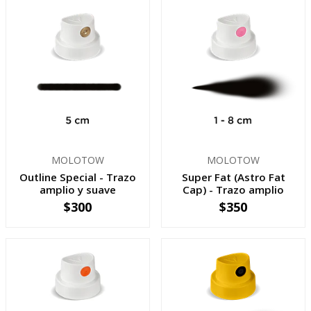
MOLOTOW
MOLOTOW
Outline Special - Trazo
Super Fat (Astro Fat
amplio y suave
Cap ) - Trazo amplio
$300
$350
-
+
-
+