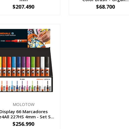
$207.490
$68.700
+
-
+
MOLOTOW
Display 66 Marcadores
4All 227HS 4mm - Set S...
$256.990
+