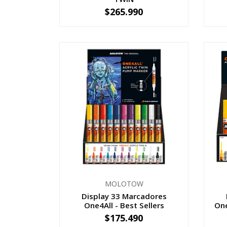
$265.990
-
+
-
MOLOTOW
Display 33 Marcadores
One4All - Best Sellers
One
$175.490
-
+
-