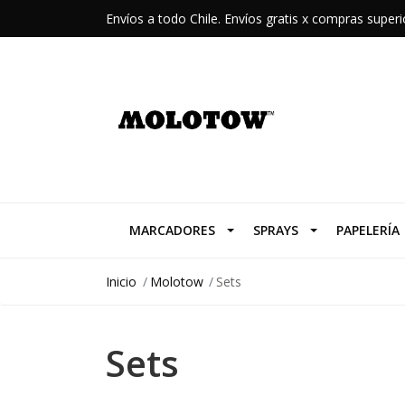
Envíos a todo Chile. Envíos gratis x compras supe
MARCADORES
SPRAYS
PAPELERÍA
Inicio
Molotow
Sets
Sets