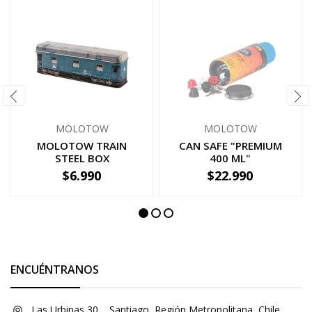
MOLOTOW
MOLOTOW
MOLOTOW TRAIN
CAN SAFE "PREMIUM
STEEL BOX
400 ML"
$6.990
$22.990
AGOTADO
-
+
ENCUÉNTRANOS
Las Urbinas 30, , Santiago, Región Metropolitana, Chile