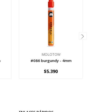
MOLOTOW
m
#086 burgundy - 4mm
#233 p
$5.390
-
+
-