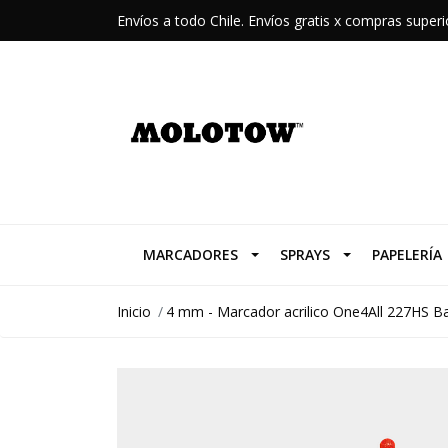
Envíos a todo Chile. Envíos gratis x compras supe
MARCADORES
SPRAYS
PAPELERÍA
Inicio
4 mm - Marcador acrilico One4All 227HS Ba