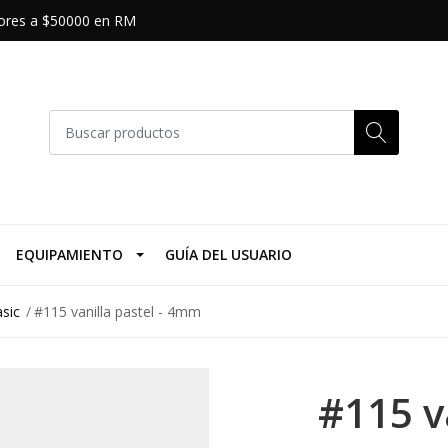
riores a $50000 en RM
EQUIPAMIENTO
GUÍA DEL USUARIO
sic
#115 vanilla pastel - 4mm
#115 va