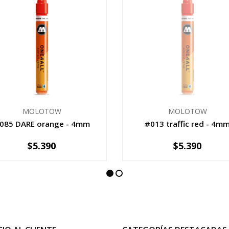
MOLOTOW
MOLOTOW
085 DARE orange - 4mm
#013 traffic red - 4m
$5.390
$5.390
NO DISPONIBLE
+