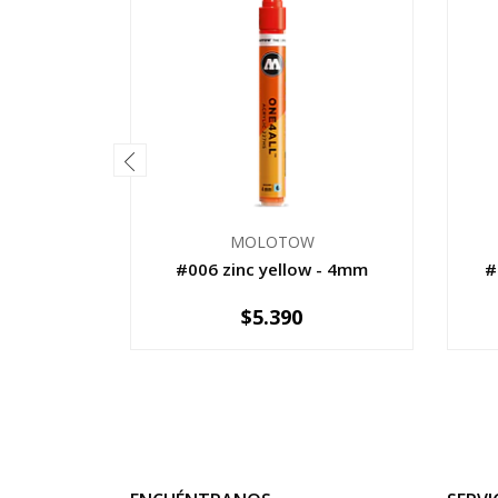
MOLOTOW
#006 zinc yellow - 4mm
#
$5.390
-
+
-